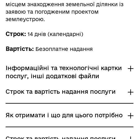
місцем знаходження земельної ділянки із
заявою та погодженим проектом
землеустрою.
Строк:
14 днів (календарні)
Вартість:
Безоплатне надання
Інформаційні та технологічні картки
послуг, інші додаткові файли
Строк та вартість надання послуги
02-15
Звичайне надання
Як отримати і що для цього потрібно
Адміністративний збір: Безоплатне надання /
0 UAH /
Строк надання: 14 днів (календарні)
Де отримати
Строк та вартість надання послуги